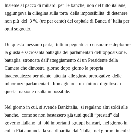
Insieme al pacco di miliardi per
le banche, non del tutto italiane,
aggiungeva la ciliegina sulla torta
della impossibilità
di detenere
non più
del
3 %, (tre per cento) del capitale di Banca d’ Italia per
ogni soggetto.
Di
questo
nessuno parla,
tutti impegnati
a
censurare e deplorare
la giusta e sacrosanta battaglia dei parlamentari dell’opposizione,
battaglia
stroncata dall’atteggiamento di un Presidente della
Camera che dimostra
giorno dopo giorno la propria
inadeguatezza,per niente
attenta
alle giuste prerogative
delle
minoranze parlamentari.
Immaginare
un
futuro
dignitoso a
questa
nazione risulta impossibile.
Nel giorno in cui, si svende Bankitalia,
si regalano altri soldi alle
banche,
come se non bastassero già tutti quelli “prestati” dal
governo italiano
ai
più importanti
gruppi bancari,
nel giorno in
cui la Fiat annuncia la sua dipartita
dall’Italia,
nel giorno
in cui si