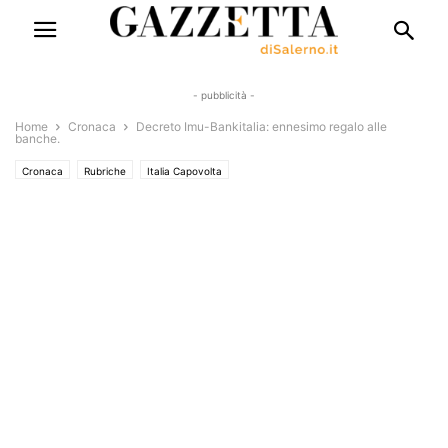
- pubblicità -
Home
Cronaca
Decreto Imu-Bankitalia: ennesimo regalo alle
banche.
Cronaca
Rubriche
Italia Capovolta