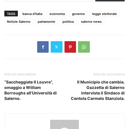
TAGS
banca d'italia
economia
governo
legge elettorale
Notizie Salerno
parlamento
politica
salerno news
Articolo precedente
Articolo successivo
“Saccheggiate Il Louvre”,
Il Municipio che cambia.
omaggio a William
Gazzetta di Salerno
Borroughs all’Università di
intervista il Sindaco di
Salerno.
Centola Carmelo Stanziola.