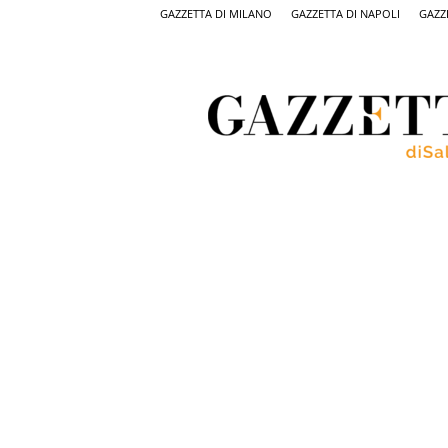
GAZZETTA DI MILANO
GAZZETTA DI NAPOLI
GAZZ
Gazzetta
di
Salerno,
il
quotidiano
on
line
di
Salerno