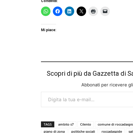
Condividi:
Mi piace:
Scopri di più da Gazzetta di S
Abbonati per ricevere gli u
Digita la tua e-mail...
TAGS
ambito s7
Cilento
comune di roccadaspi
piano di zona
politiche sociali
roccadaspide
sal