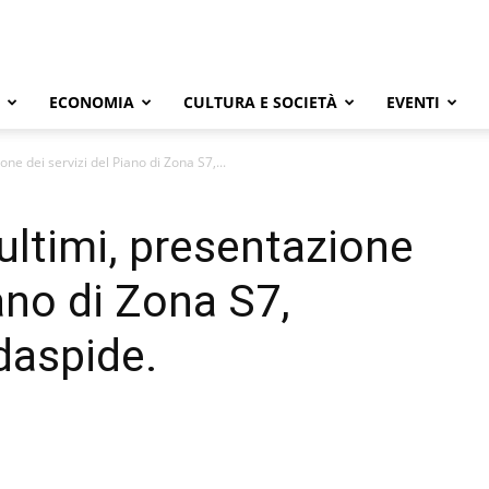
ECONOMIA
CULTURA E SOCIETÀ
EVENTI
one dei servizi del Piano di Zona S7,...
 ultimi, presentazione
iano di Zona S7,
daspide.