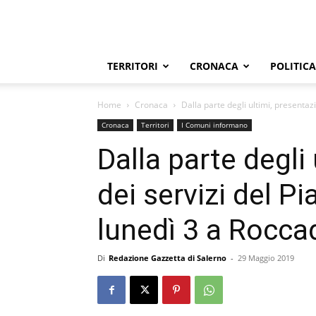
TERRITORI
CRONACA
POLITICA
Home
Cronaca
Dalla parte degli ultimi, presentazi
Cronaca
Territori
I Comuni informano
Dalla parte degli
dei servizi del P
lunedì 3 a Rocca
Di
Redazione Gazzetta di Salerno
-
29 Maggio 2019