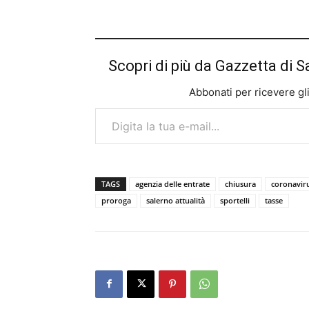
Scopri di più da Gazzetta di S
Abbonati per ricevere gli u
Digita la tua e-mail...
TAGS
agenzia delle entrate
chiusura
coronavir
proroga
salerno attualità
sportelli
tasse