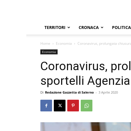
TERRITORI
CRONACA
POLITICA
Home
Economia
Coronavirus, prolungata chiusura 
Economia
Coronavirus, pro
sportelli Agenzia
Di
Redazione Gazzetta di Salerno
-
3 Aprile 2020