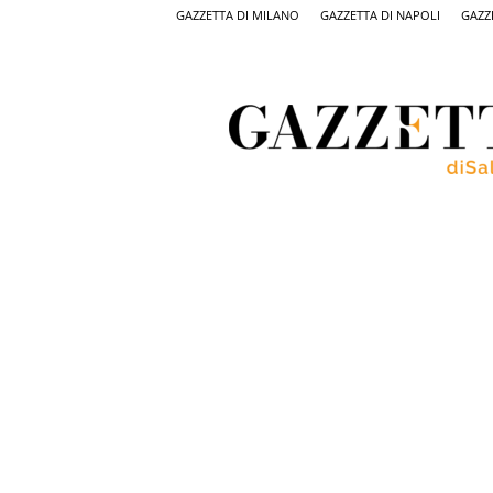
GAZZETTA DI MILANO
GAZZETTA DI NAPOLI
GAZZ
Gazzetta
di
Salerno,
il
quotidiano
on
line
di
Salerno