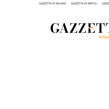
GAZZETTA DI MILANO
GAZZETTA DI NAPOLI
GAZZ
Gazzetta
di
Salerno,
il
quotidiano
on
line
di
Salerno