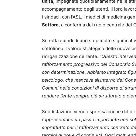
unità
, impegnate quotidianamente nelle attiv
accompagnamento degli utenti. Il loro lavor
i sindaci, con l’ASL, i medici di medicina gene
Settore
, a conferma del ruolo centrale del C
Si tratta quindi di uno step molto significati
sottolinea il valore strategico delle nuove a
riorganizzazione dell’ente.
“Questo intervent
rafforzamento progressivo del Consorzio Soc
con determinazione. Abbiamo integrato figu
psicologo, che mancava all’interno del Conso
Comuni nelle condizioni di disporre di strum
rendere l’ente sempre più strutturato e piena
Soddisfazione viene espressa anche dal di
rappresentano un passo importante non solo 
soprattutto per il rafforzamento concreto de
termini di ore e di continuità. Oggi molti e