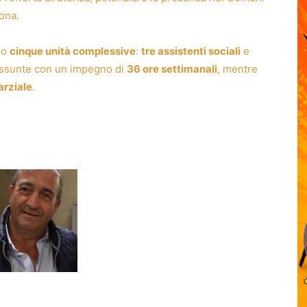
sona.
no
cinque unità complessive
:
tre assistenti sociali
e
 assunte con un impegno di
36 ore settimanali
, mentre
arziale
.