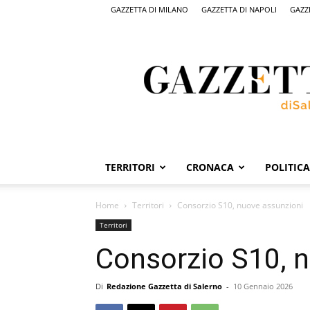
GAZZETTA DI MILANO
GAZZETTA DI NAPOLI
GAZZ
Gazzetta
di
Salerno,
il
quotidiano
on
line
di
Salerno
TERRITORI
CRONACA
POLITICA
Home
Territori
Consorzio S10, nuove assunzioni
Territori
Consorzio S10, 
Di
Redazione Gazzetta di Salerno
-
10 Gennaio 2026