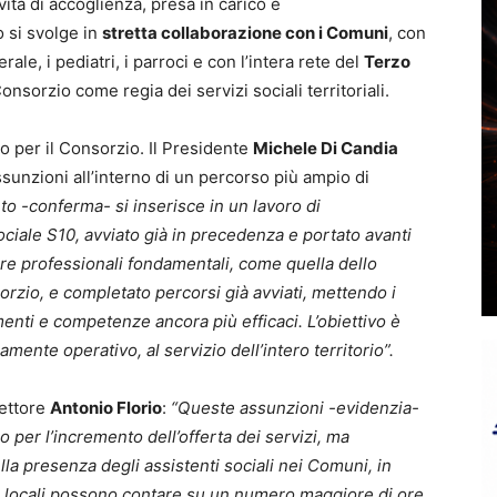
ità di accoglienza, presa in carico e
o si svolge in
stretta collaborazione con i Comuni
, con
rale, i pediatri, i parroci e con l’intera rete del
Terzo
onsorzio come regia dei servizi sociali territoriali.
vo per il Consorzio. Il Presidente
Michele Di Candia
ssunzioni all’interno di un percorso più ampio di
o -conferma- si inserisce in un lavoro di
iale S10, avviato già in precedenza e portato avanti
re professionali fondamentali, come quella dello
rzio, e completato percorsi già avviati, mettendo i
enti e competenze ancora più efficaci. L’obiettivo è
mente operativo, al servizio dell’intero territorio”.
rettore
Antonio Florio
:
“Queste assunzioni -evidenzia-
per l’incremento dell’offerta dei servizi, ma
lla presenza degli assistenti sociali nei Comuni, in
nti locali possono contare su un numero maggiore di ore