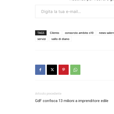
Digita la tua e-mail...
TAGS
Cilento
consorzio ambito s10
news saler
servizi
vallo di diano
Articolo precedente
GdF confisca 13 milioni a imprenditore edile