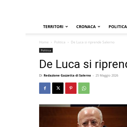
TERRITORI
CRONACA
POLITICA
Home
Politica
De Luca si riprende Salerno
Politica
De Luca si ripre
Di
Redazione Gazzetta di Salerno
-
25 Maggio 2026