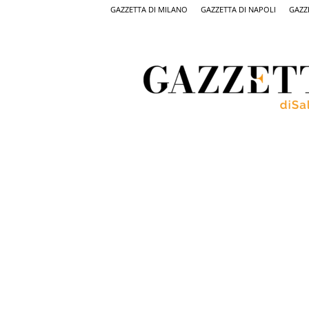
GAZZETTA DI MILANO
GAZZETTA DI NAPOLI
GAZZ
Gazzetta
di
Salerno,
il
quotidiano
on
line
di
Salerno