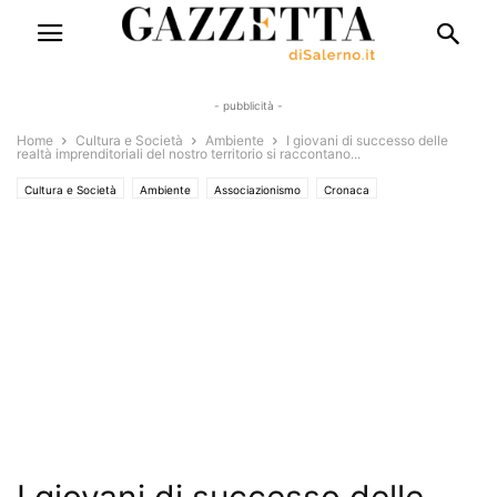
- pubblicità -
Home
Cultura e Società
Ambiente
I giovani di successo delle
realtà imprenditoriali del nostro territorio si raccontano...
Cultura e Società
Ambiente
Associazionismo
Cronaca
Turismo e Sapori
Eventi
Eventi e Manifestazioni
Interviste
Territori