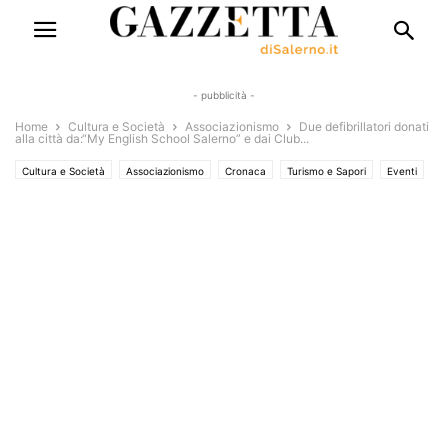
- pubblicità -
Home
Cultura e Società
Associazionismo
Due defibrillatori donati
alla città da:“My English School Salerno” e dai Club...
Cultura e Società
Associazionismo
Cronaca
Turismo e Sapori
Eventi
Eventi e Manifestazioni
Interviste
Territori