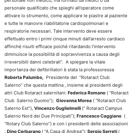
personale non medico, ma formato da medici o da
personale qualificato che spieghi all’operatore come
attivare lo strumento, come applicare le piastre al paziente
e tutte le manovre riabilitatorie cardiopolmonari e
respiratorie necessari. Tale intervento deve essere
effettuato entro i primi cinque minuti dall’arresto cardiaco
affinché risulti efficace poiché ritardando l’intervento
diminuisce la possibilità di sopravvivenza a causa degli
irreversibili danni celebrali”. A spiegare la vitale
importanza dei defibrillatori è stata la professoressa
Roberta Palumbo,
Presidente del “Rotaract Club
Salerno” che questa mattina , insieme ai presidenti degli
altri Club Rotaract salernitani:
Federica Romano
( “Rotaract
Club Salerno Duomo”);
Giovanna Morea
( “Rotaract Club
Salerno Est”),
Vincenzo Guglielmelli
(” Rotaract Campus
Salerno Nord dei Due Principati”);
Francesco Caggiano
(
“Rotary Club Salerno”) e con i presidenti delle associazioni
:
Dino Cerbarano
( “A Casa di Andrea”);
Sergio Serreti
(