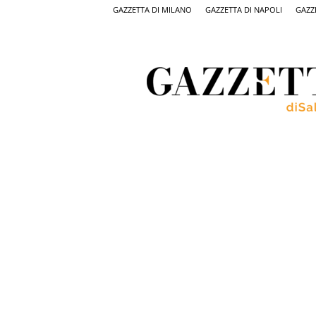
GAZZETTA DI MILANO
GAZZETTA DI NAPOLI
GAZZ
Gazzetta
di
Salerno,
il
quotidiano
on
line
di
Salerno