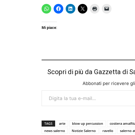
Mi piace:
Scopri di più da Gazzetta di S
Abbonati per ricevere gli u
Digita la tua e-mail...
TAGS
arte
blow up percussion
costiera amalfi
news salerno
Notizie Salerno
ravello
salerno at