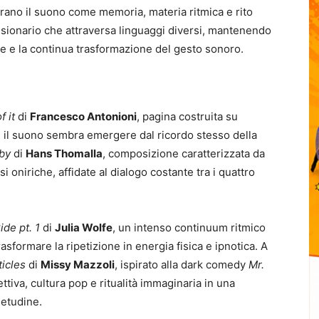
rano il suono come memoria, materia ritmica e rito
ionario che attraversa linguaggi diversi, mantenendo
ne e la continua trasformazione del gesto sonoro.
 it
di
Francesco Antonioni
, pagina costruita su
e il suono sembra emergere dal ricordo stesso della
aby
di
Hans Thomalla
, composizione caratterizzata da
i oniriche, affidate al dialogo costante tra i quattro
ide pt. 1
di
Julia Wolfe
, un intenso continuum ritmico
trasformare la ripetizione in energia fisica e ipnotica. A
icles
di
Missy Mazzoli
, ispirato alla dark comedy
Mr.
ttiva, cultura pop e ritualità immaginaria in una
ietudine.