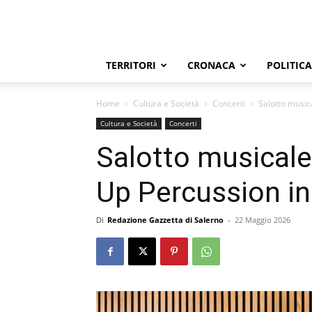
TERRITORI
CRONACA
POLITICA
Home
Cultura e Società
Concerti
Salotto music
Cultura e Società
Concerti
Salotto musicale
Up Percussion in
Di
Redazione Gazzetta di Salerno
-
22 Maggio 2026