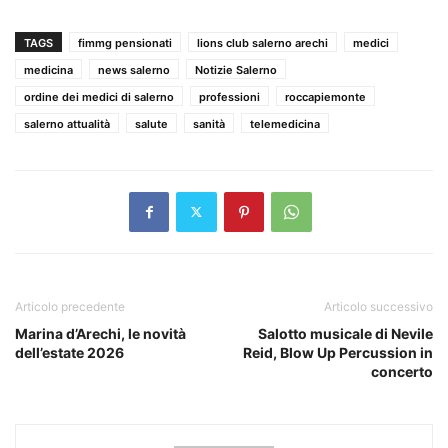
TAGS
fimmg pensionati
lions club salerno arechi
medici
medicina
news salerno
Notizie Salerno
ordine dei medici di salerno
professioni
roccapiemonte
salerno attualità
salute
sanità
telemedicina
Articolo precedente
Articolo successivo
Marina d’Arechi, le novità
Salotto musicale di Nevile
dell’estate 2026
Reid, Blow Up Percussion in
concerto