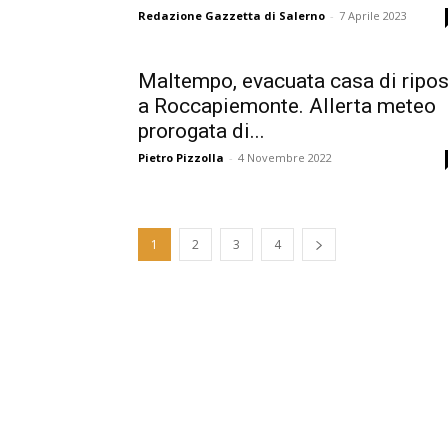
Redazione Gazzetta di Salerno
-
7 Aprile 2023
Maltempo, evacuata casa di ripo
a Roccapiemonte. Allerta meteo
prorogata di...
Pietro Pizzolla
-
4 Novembre 2022
1
2
3
4