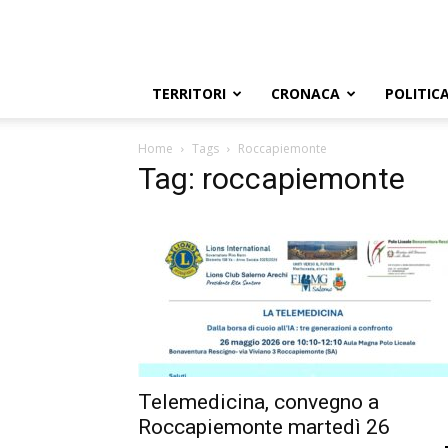
TERRITORI
CRONACA
POLITIC
Home
Tags
Roccapiemonte
Tag: roccapiemonte
Telemedicina, convegno a
Roccapiemonte martedì 26