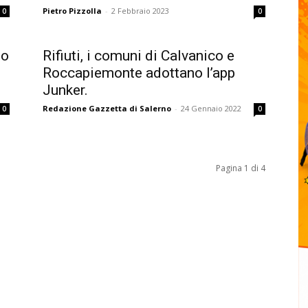
Pietro Pizzolla
-
2 Febbraio 2023
0
0
so
Rifiuti, i comuni di Calvanico e
Roccapiemonte adottano l’app
Junker.
Redazione Gazzetta di Salerno
-
24 Gennaio 2022
0
0
Pagina 1 di 4