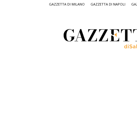
GAZZETTA DI MILANO
GAZZETTA DI NAPOLI
GAZ
Gazzetta
di
Salerno,
il
quotidiano
on
line
di
Salerno