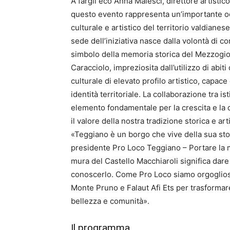
A fargli eco Anna Malesci, direttore artistic
questo evento rappresenta un’importante oc
culturale e artistico del territorio valdiane
sede dell’iniziativa nasce dalla volontà di 
simbolo della memoria storica del Mezzogiorn
Caracciolo, impreziosita dall’utilizzo di abit
culturale di elevato profilo artistico, capac
identità territoriale. La collaborazione tra is
elemento fondamentale per la crescita e la dif
il valore della nostra tradizione storica e art
«Teggiano è un borgo che vive della sua sto
presidente Pro Loco Teggiano – Portare la m
mura del Castello Macchiaroli significa dare
conoscerlo. Come Pro Loco siamo orgoglios
Monte Pruno e Falaut Afi Ets per trasformar
bellezza e comunità».
Il programma