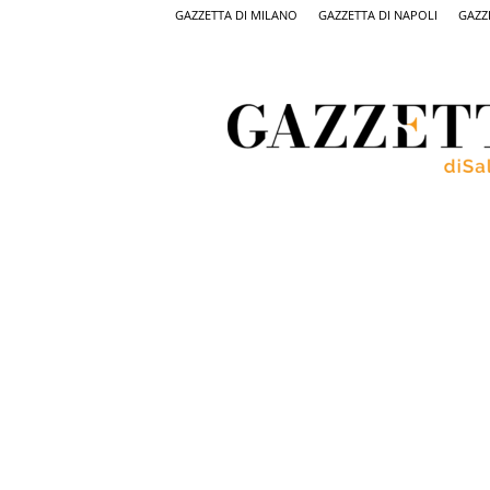
GAZZETTA DI MILANO
GAZZETTA DI NAPOLI
GAZZ
Gazzetta
di
Salerno,
il
quotidiano
on
line
di
Salerno