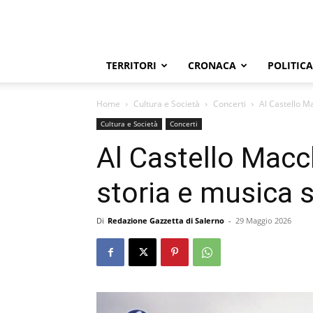
TERRITORI
CRONACA
POLITICA
Home
Cultura e Società
Concerti
Al Castello M
Cultura e Società
Concerti
Al Castello Macc
storia e musica 
Di
Redazione Gazzetta di Salerno
-
29 Maggio 2026