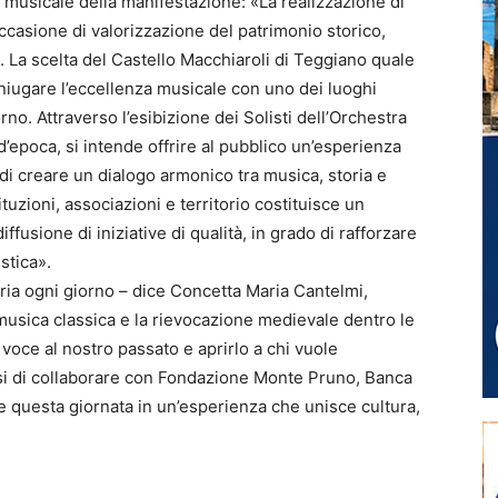
o musicale della manifestazione: «La realizzazione di
casione di valorizzazione del patrimonio storico,
se. La scelta del Castello Macchiaroli di Teggiano quale
coniugare l’eccellenza musicale con uno dei luoghi
o. Attraverso l’esibizione dei Solisti dell’Orchestra
i d’epoca, si intende offrire al pubblico un’esperienza
e di creare un dialogo armonico tra musica, storia e
tituzioni, associazioni e territorio costituisce un
fusione di iniziative di qualità, in grado di rafforzare
istica».
ria ogni giorno – dice Concetta Maria Cantelmi,
usica classica e la rievocazione medievale dentro le
 voce al nostro passato e aprirlo a chi vuole
i di collaborare con Fondazione Monte Pruno, Banca
e questa giornata in un’esperienza che unisce cultura,