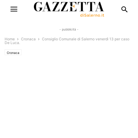
- pubblicità -
Home
Cronaca
Consiglio Comunale di Salerno venerdì 13 per caso
De Luca.
Cronaca