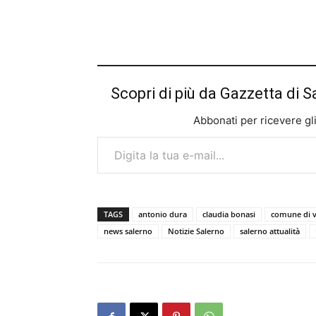
Scopri di più da Gazzetta di S
Abbonati per ricevere gli u
Digita la tua e-mail...
TAGS
antonio dura
claudia bonasi
comune di v
news salerno
Notizie Salerno
salerno attualità