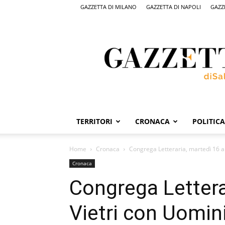
GAZZETTA DI MILANO
GAZZETTA DI NAPOLI
GAZZ
Gazzetta
di
Salerno,
il
quotidiano
on
line
di
Salerno
TERRITORI
CRONACA
POLITICA
Home
Cronaca
Congrega Letteraria, martedì 16 a V
Cronaca
Congrega Lettera
Vietri con Uomini