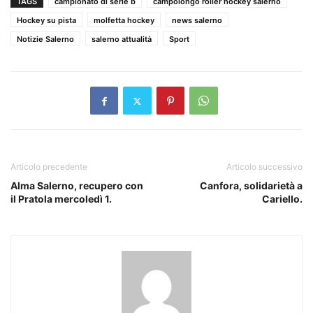
TAGS
campionato di serie b
campolongo roller hockey salerno
Hockey su pista
molfetta hockey
news salerno
Notizie Salerno
salerno attualità
Sport
Articolo precedente
Articolo successivo
Alma Salerno, recupero con
Canfora, solidarietà a
il Pratola mercoledì 1.
Cariello.