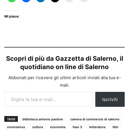
Mi piace:
Scopri di più da Gazzetta di Salerno, il
quotidiano on line di Salerno
Abbonati per ricevere gli ultimi articoli inviati alla tua e-
mail.
Digita la tua e-mail...
Iscriviti
TAGS
biblioteca antonio pastore
camera di commercio di salerno
coronavirus
cultura
economia
fase 3
letteratura
libri