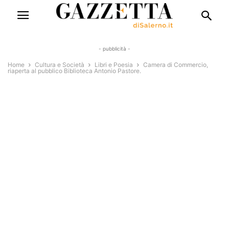
- pubblicità -
Home
Cultura e Società
Libri e Poesia
Camera di Commercio,
riaperta al pubblico Biblioteca Antonio Pastore.