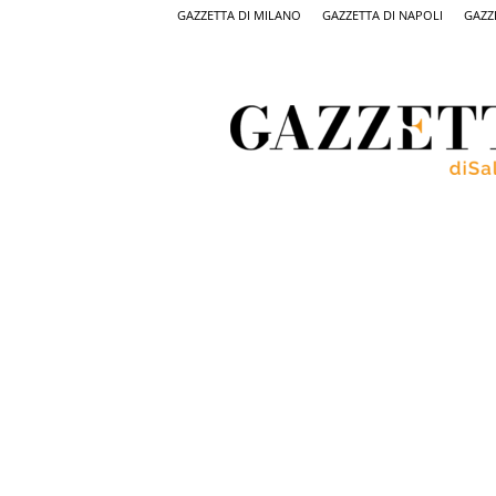
GAZZETTA DI MILANO
GAZZETTA DI NAPOLI
GAZZ
Gazzetta
di
Salerno,
il
quotidiano
on
line
di
Salerno