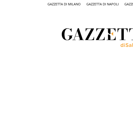
GAZZETTA DI MILANO
GAZZETTA DI NAPOLI
GAZZ
Gazzetta
di
Salerno,
il
quotidiano
on
line
di
Salerno