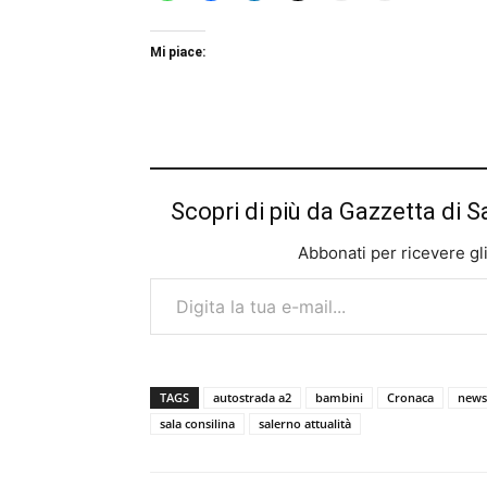
Mi piace:
Scopri di più da Gazzetta di S
Abbonati per ricevere gli u
Digita la tua e-mail...
TAGS
autostrada a2
bambini
Cronaca
news
sala consilina
salerno attualità