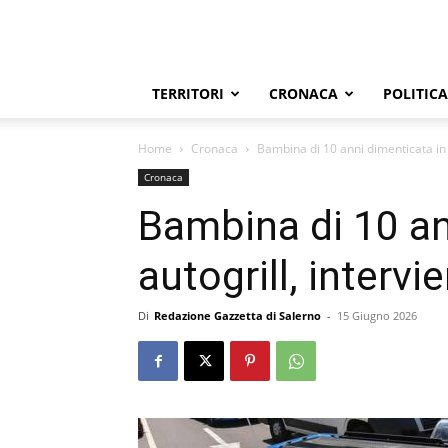
TERRITORI
CRONACA
POLITICA
Home
Cronaca
Bambina di 10 anni dimenticata in a
Cronaca
Bambina di 10 an
autogrill, intervi
Di
Redazione Gazzetta di Salerno
-
15 Giugno 2026