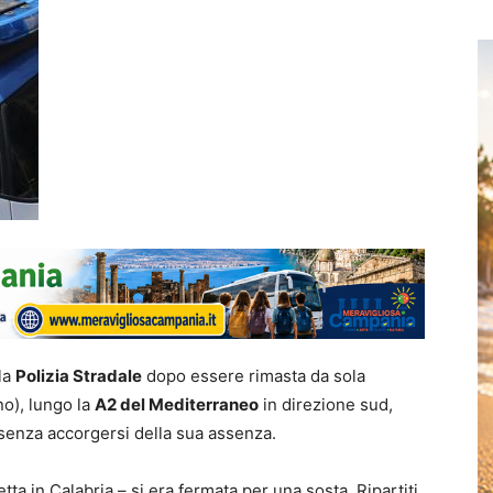
la
Polizia Stradale
dopo essere rimasta da sola
o), lungo la
A2 del Mediterraneo
in direzione sud,
 senza accorgersi della sua assenza.
tta in Calabria – si era fermata per una sosta. Ripartiti