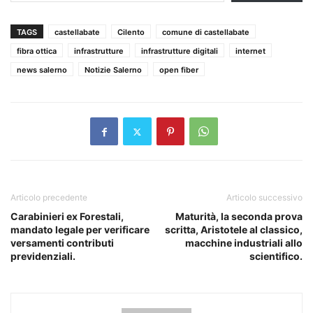
TAGS
castellabate
Cilento
comune di castellabate
fibra ottica
infrastrutture
infrastrutture digitali
internet
news salerno
Notizie Salerno
open fiber
Articolo precedente
Articolo successivo
Carabinieri ex Forestali,
Maturità, la seconda prova
mandato legale per verificare
scritta, Aristotele al classico,
versamenti contributi
macchine industriali allo
previdenziali.
scientifico.