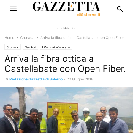
- pubblicità -
Home
Cronaca
Arriva la fibra ottica a Castellabate con Open Fiber.
Cronaca
Territori
I Comuni informano
Arriva la fibra ottica a
Castellabate con Open Fiber.
Di
Redazione Gazzetta di Salerno
-
20 Giugno 2018