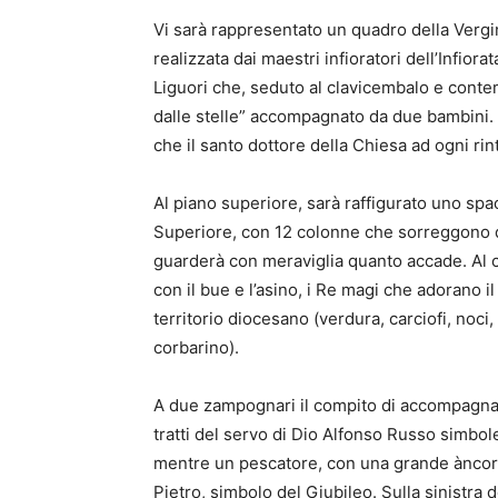
Vi sarà rappresentato un quadro della Vergi
realizzata dai maestri infioratori dell’Infiora
Liguori che, seduto al clavicembalo e conte
dalle stelle” accompagnato da due bambini. 
che il santo dottore della Chiesa ad ogni rin
Al piano superiore, sarà raffigurato uno spa
Superiore, con 12 colonne che sorreggono q
guarderà con meraviglia quanto accade. Al 
con il bue e l’asino, i Re magi che adorano i
territorio diocesano (verdura, carciofi, noc
corbarino).
A due zampognari il compito di accompagnar
tratti del servo di Dio Alfonso Russo simbole
mentre un pescatore, con una grande àncora,
Pietro, simbolo del Giubileo. Sulla sinistra