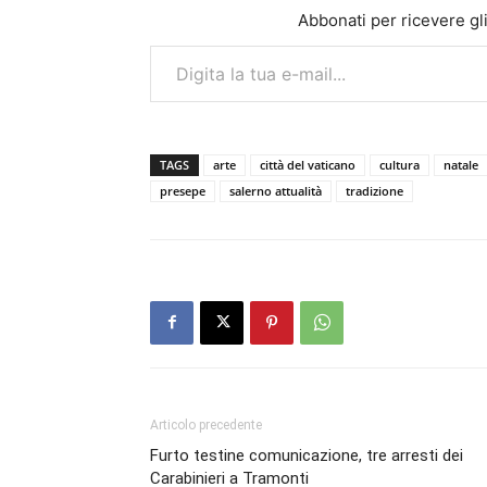
Abbonati per ricevere gli u
Digita la tua e-mail...
TAGS
arte
città del vaticano
cultura
natale
presepe
salerno attualità
tradizione
Articolo precedente
Furto testine comunicazione, tre arresti dei
Carabinieri a Tramonti