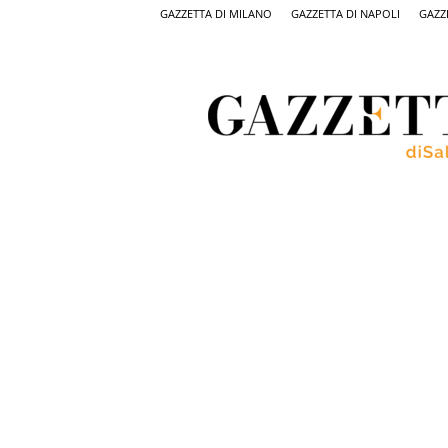
GAZZETTA DI MILANO
GAZZETTA DI NAPOLI
GAZZ
Gazzetta
di
Salerno,
il
quotidiano
on
line
di
Salerno