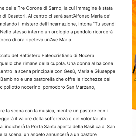
ne delle Tre Corone di Sarno, la cui immagine è stata
ta di Casatori. Al centro ci sarà sant’Alfonso Maria de’
mplando il mistero dell’Incarnazione, intona “Tu scendi
Nello stesso interno un orologio a pendolo ricorderà
tocco di ora ripeteva un’Ave Maria.
ccato del Battistero Paleocristiano di Nocera
uello che rimane della cupola. Una donna al balcone
centro la scena principale con Gesù, Maria e Giuseppe
l Bambino e una pastorella che offre le ricchezze del
i, cipollotto nocerino, pomodoro San Marzano,
e la scena con la musica, mentre un pastore con i
ggerà il valore della sofferenza e del volontariato
 indicherà la Porta Santa aperta della Basilica di San
 della scena, un angelo annuncerà a un pastore