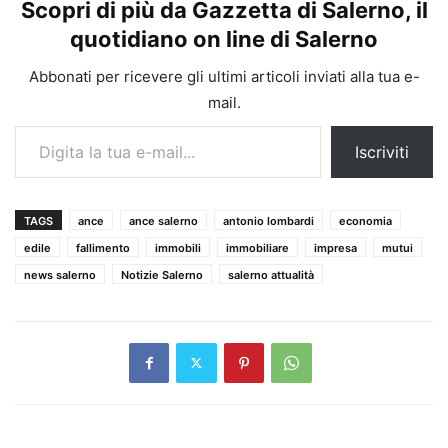
Scopri di più da Gazzetta di Salerno, il
quotidiano on line di Salerno
Abbonati per ricevere gli ultimi articoli inviati alla tua e-
mail.
Digita la tua e-mail...
Iscriviti
TAGS
ance
ance salerno
antonio lombardi
economia
edile
fallimento
immobili
immobiliare
impresa
mutui
news salerno
Notizie Salerno
salerno attualità