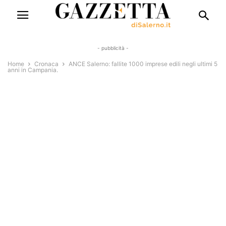
- pubblicità -
Home
Cronaca
ANCE Salerno: fallite 1000 imprese edili negli ultimi 5
anni in Campania.