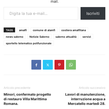
mail.
Digita la tua e-mail...
Iscriviti
TAGS
amalfi
comune di alamfi
costiera amalfitana
news salerno
Notizie Salerno
salerno attualità
servizi
sportello telematico polifunzionale
Articolo precedente
Articolo successivo
Minori, confermato progetto
Lavori di manutenzione,
di restauro Villa Marittima
interruzione acqua a
Romana.
Mercatello martedì 28.