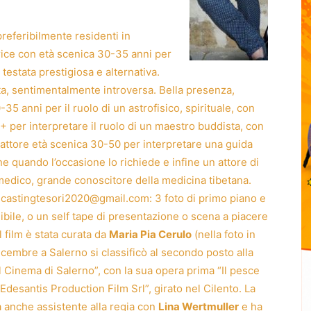
 preferibilmente residenti in
trice con età scenica 30-35 anni per
 testata prestigiosa e alternativa.
ita, sentimentalmente introversa. Bella presenza,
35 anni per il ruolo di un astrofisico, spirituale, con
+ per interpretare il ruolo di un maestro buddista, con
n attore età scenica 30-50 per interpretare una guida
ne quando l’occasione lo richiede e infine un attore di
n medico, grande conoscitore della medicina tibetana.
 a castingtesori2020@gmail.com: 3 foto di primo piano e
ibile, o un self tape di presentazione o scena a piacere
 film è stata curata da
Maria Pia Cerulo
(nella foto in
icembre a Salerno si classificò al secondo posto alla
l Cinema di Salerno”, con la sua opera prima “Il pesce
Edesantis Production Film Srl”, girato nel Cilento. La
a anche assistente alla regia con
Lina Wertmuller
e ha