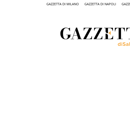
GAZZETTA DI MILANO
GAZZETTA DI NAPOLI
GAZZ
Gazzetta
di
Salerno,
il
quotidiano
on
line
di
Salerno