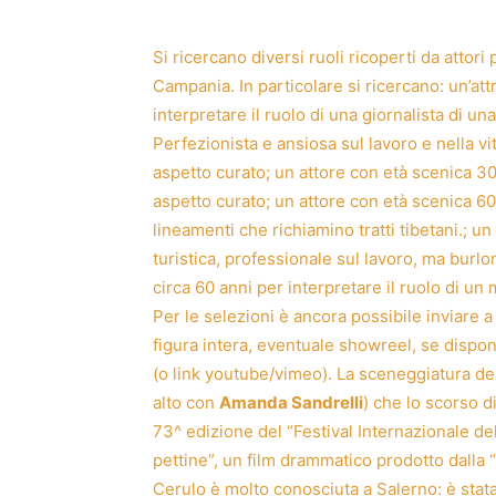
Si ricercano diversi ruoli ricoperti da attori
Campania. In particolare si ricercano: un’at
interpretare il ruolo di una giornalista di una
Perfezionista e ansiosa sul lavoro e nella v
aspetto curato; un attore con età scenica 30-
aspetto curato; un attore con età scenica 60
lineamenti che richiamino tratti tibetani.; u
turistica, professionale sul lavoro, ma burlo
circa 60 anni per interpretare il ruolo di u
Per le selezioni è ancora possibile inviare
figura intera, eventuale showreel, se dispon
(o link youtube/vimeo). La sceneggiatura del
alto con
Amanda Sandrelli
) che lo scorso d
73^ edizione del “Festival Internazionale de
pettine”, un film drammatico prodotto dalla “
Cerulo è molto conosciuta a Salerno: è stat