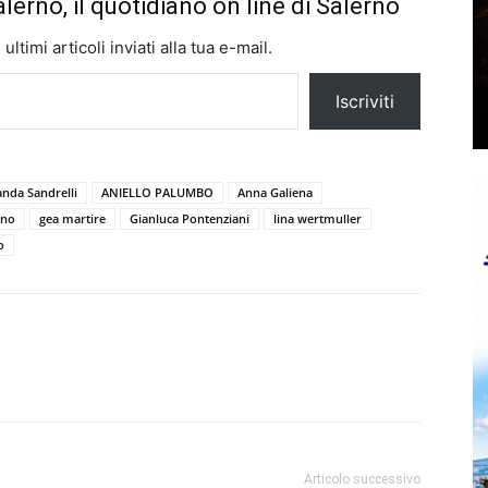
alerno, il quotidiano on line di Salerno
ltimi articoli inviati alla tua e-mail.
Iscriviti
nda Sandrelli
ANIELLO PALUMBO
Anna Galiena
rno
gea martire
Gianluca Pontenziani
lina wertmuller
o
Articolo successivo