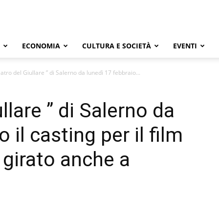
ECONOMIA
CULTURA E SOCIETÀ
EVENTI
eatro del Giullare ” di Salerno da lunedì 17 febbraio...
llare ” di Salerno da
 il casting per il film
 girato anche a