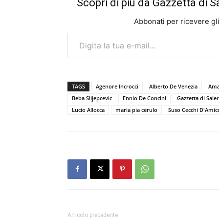
Scopri di più da Gazzetta di S
Abbonati per ricevere gli u
Digita la tua e-mail...
TAGS
Agenore Incrocci
Alberto De Venezia
Ama
Beba Slijepcevic
Ennio De Concini
Gazzetta di Sale
Lucio Allocca
maria pia cerulo
Suso Cecchi D'Amic
Articolo precedente