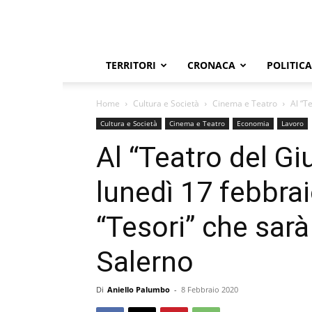
TERRITORI
CRONACA
POLITICA
Home
Cultura e Società
Cinema e Teatro
Al “T
Cultura e Società
Cinema e Teatro
Economia
Lavoro
Al “Teatro del Giu
lunedì 17 febbraio
“Tesori” che sarà
Salerno
Di
Aniello Palumbo
-
8 Febbraio 2020