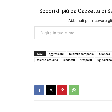
Scopri di più da Gazzetta di S
Abbonati per ricevere gli u
Digita la tua e-mail...
TAGS
aggressioni
busitalia campania
Cronaca
salerno attualità
sindacati
trasporti
ugl salerno