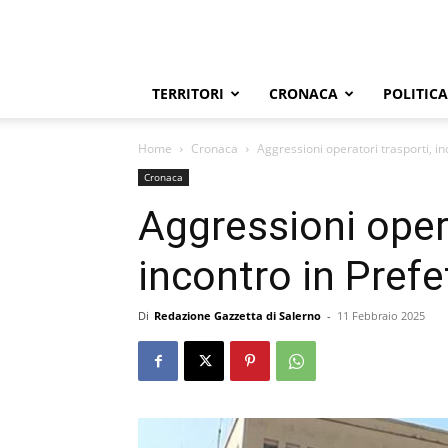
TERRITORI
CRONACA
POLITICA
Home
Cronaca
Aggressioni operatori trasporti, in
Cronaca
Aggressioni opera
incontro in Prefe
Di
Redazione Gazzetta di Salerno
-
11 Febbraio 2025