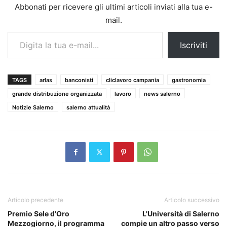
Abbonati per ricevere gli ultimi articoli inviati alla tua e-
mail.
Digita la tua e-mail...
Iscriviti
TAGS
arlas
banconisti
cliclavoro campania
gastronomia
grande distribuzione organizzata
lavoro
news salerno
Notizie Salerno
salerno attualità
Articolo precedente
Articolo successivo
Premio Sele d'Oro
L'Università di Salerno
Mezzogiorno, il programma
compie un altro passo verso