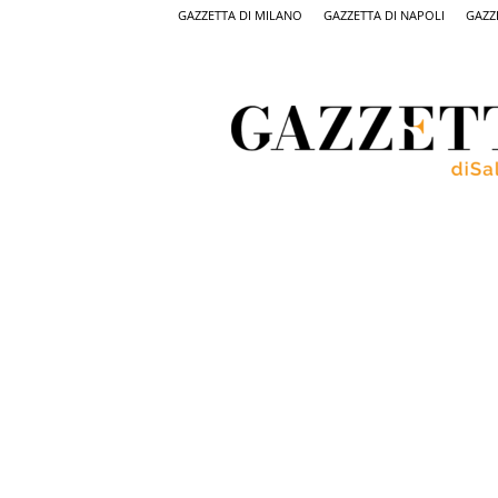
GAZZETTA DI MILANO
GAZZETTA DI NAPOLI
GAZZ
Gazzetta
di
Salerno,
il
quotidiano
on
line
di
Salerno