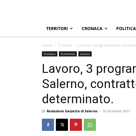
TERRITORI
CRONACA
POLITICA
Home
Cronaca
Lavoro, 3 programmatori informati
Cronaca
Economia
Lavoro
Lavoro, 3 progra
Salerno, contrat
determinato.
Di
Redazione Gazzetta di Salerno
-
16 Dicembre 2015