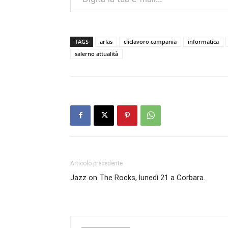
TAGS
arlas
cliclavoro campania
informatica
salerno attualità
Articolo precedente
Jazz on The Rocks, lunedì 21 a Corbara.