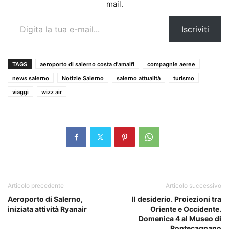
mail.
Digita la tua e-mail...
Iscriviti
TAGS
aeroporto di salerno costa d'amalfi
compagnie aeree
news salerno
Notizie Salerno
salerno attualità
turismo
viaggi
wizz air
Articolo precedente
Articolo successivo
Aeroporto di Salerno,
Il desiderio. Proiezioni tra
iniziata attività Ryanair
Oriente e Occidente.
Domenica 4 al Museo di
Pontecagnano