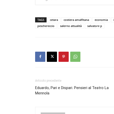
TAGS
cetara
costiera amalfitana
economia
peschereccio
salerno attualità
salvatore p
Articolo precedente
Eduardo, Pari e Dispari. Pensieri al Teatro La
Mennola