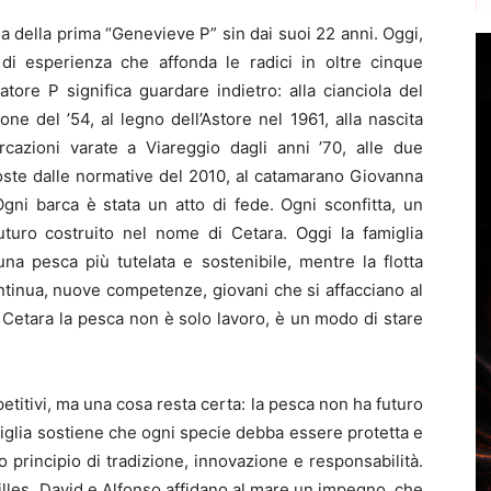
a della prima “Genevieve P” sin dai suoi 22 anni. Oggi,
i esperienza che affonda le radici in oltre cinque
tore P significa guardare indietro: alla cianciola del
one del ’54, al legno dell’Astore nel 1961, alla nascita
rcazioni varate a Viareggio dagli anni ’70, alle due
oste dalle normative del 2010, al catamarano Giovanna
gni barca è stata un atto di fede. Ogni sconfitta, un
uturo costruito nel nome di Cetara. Oggi la famiglia
una pesca più tutelata e sostenibile, mentre la flotta
tinua, nuove competenze, giovani che si affacciano al
Cetara la pesca non è solo lavoro, è un modo di stare
titivi, ma una cosa resta certa: la pesca non ha futuro
miglia sostiene che ogni specie debba essere protetta e
 principio di tradizione, innovazione e responsabilità.
illes, David e Alfonso affidano al mare un impegno, che