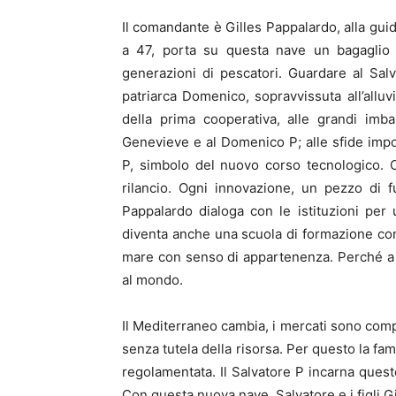
Il comandante è Gilles Pappalardo, alla guid
a 47, porta su questa nave un bagaglio d
generazioni di pescatori. Guardare al Salva
patriarca Domenico, sopravvissuta all’alluvi
della prima cooperativa, alle grandi imba
Genevieve e al Domenico P; alle sfide imp
P, simbolo del nuovo corso tecnologico. O
rilancio. Ogni innovazione, un pezzo di f
Pappalardo dialoga con le istituzioni per 
diventa anche una scuola di formazione con
mare con senso di appartenenza. Perché a 
al mondo.
Il Mediterraneo cambia, i mercati sono compe
senza tutela della risorsa. Per questo la fa
regolamentata. Il Salvatore P incarna questo
Con questa nuova nave, Salvatore e i figli G