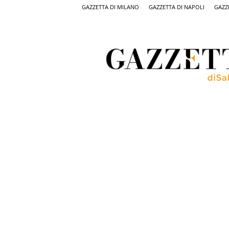
GAZZETTA DI MILANO
GAZZETTA DI NAPOLI
GAZZ
Gazzetta
di
Salerno,
il
quotidiano
on
line
di
Salerno