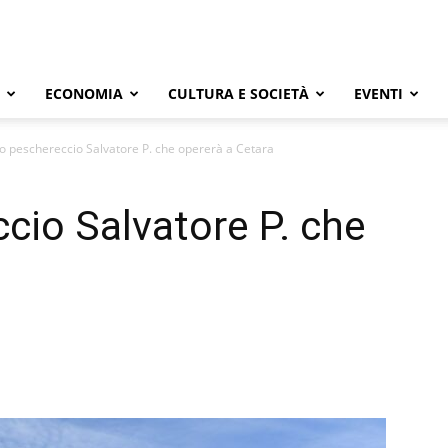
ECONOMIA
CULTURA E SOCIETÀ
EVENTI
o peschereccio Salvatore P. che opererà a Cetara
cio Salvatore P. che