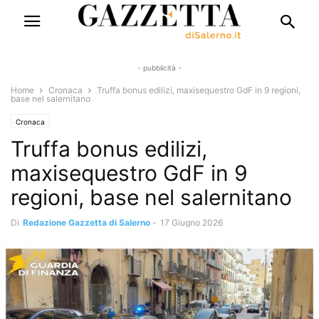
- pubblicità -
Home
Cronaca
Truffa bonus edilizi, maxisequestro GdF in 9 regioni,
base nel salernitano
Cronaca
Truffa bonus edilizi,
maxisequestro GdF in 9
regioni, base nel salernitano
Di
Redazione Gazzetta di Salerno
-
17 Giugno 2026