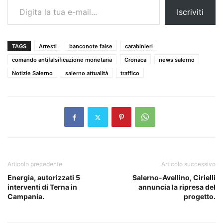
Iscriviti
TAGS
Arresti
banconote false
carabinieri
comando antifalsificazione monetaria
Cronaca
news salerno
Notizie Salerno
salerno attualità
traffico
Articolo precedente
Articolo successivo
Energia, autorizzati 5
Salerno-Avellino, Cirielli
interventi di Terna in
annuncia la ripresa del
Campania.
progetto.