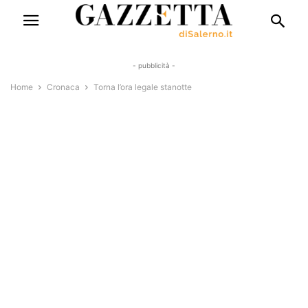
- pubblicità -
Home
Cronaca
Torna l’ora legale stanotte