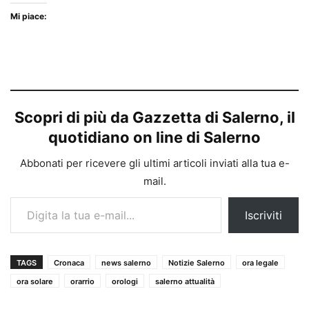
Mi piace:
Scopri di più da Gazzetta di Salerno, il
quotidiano on line di Salerno
Abbonati per ricevere gli ultimi articoli inviati alla tua e-
mail.
Digita la tua e-mail...
Iscriviti
TAGS
Cronaca
news salerno
Notizie Salerno
ora legale
ora solare
orarrio
orologi
salerno attualità