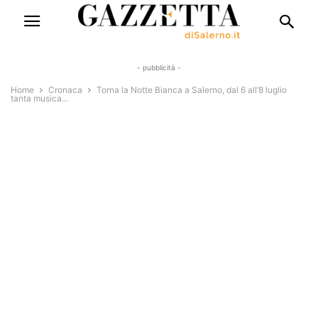
- pubblicità -
Home
Cronaca
Torna la Notte Bianca a Salerno, dal 6 all’8 luglio
tanta musica...