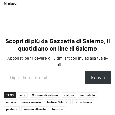
Mi piace:
Scopri di più da Gazzetta di Salerno, il
quotidiano on line di Salerno
Abbonati per ricevere gli ultimi articoli inviati alla tua e-
mail.
Digita la tua e-mail...
Iscriviti
TAGS
arte
Comune di salerno
cultura
mercatello
musica
news salerno
Notizie Salerno
notte bianca
pastena
salerno attualità
torrione