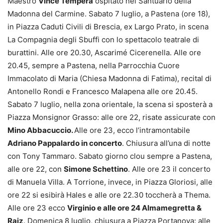
Maestro
Vince Tempera
ospitato nel Santuario della
Madonna del Carmine. Sabato 7 luglio, a Pastena (ore 18),
in Piazza Caduti Civili di Brescia, ex Largo Prato, in scena
La Compagnia degli Sbuffi con lo spettacolo teatrale di
burattini. Alle ore 20.30, Ascarimé Cicerenella. Alle ore
20.45, sempre a Pastena, nella Parrocchia Cuore
Immacolato di Maria (Chiesa Madonna di Fatima), recital di
Antonello Rondi e Francesco Malapena alle ore 20.45.
Sabato 7 luglio, nella zona orientale, la scena si sposterà a
Piazza Monsignor Grasso: alle ore 22, risate assicurate con
Mino Abbacuccio.
Alle ore 23, ecco l’intramontabile
Adriano Pappalardo in concerto
. Chiusura all’una di notte
con Tony Tammaro. Sabato giorno clou sempre a Pastena,
alle ore 22, con
Simone Schettino
. Alle ore 23 il concerto
di Manuela Villa. A Torrione, invece, in Piazza Gloriosi, alle
ore 22 si esibirà Hales e alle ore 22.30 toccherà a Thema.
Alle ore 23 ecco
Virginio e alle ore 24 Almamegretta &
Raiz
. Domenica 8 luglio, chiusura a Piazza Portanova: alle