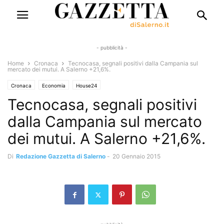
- pubblicità -
Home
Cronaca
Tecnocasa, segnali positivi dalla Campania sul
mercato dei mutui. A Salerno +21,6%.
Cronaca
Economia
House24
Tecnocasa, segnali positivi
dalla Campania sul mercato
dei mutui. A Salerno +21,6%.
Di
Redazione Gazzetta di Salerno
-
20 Gennaio 2015