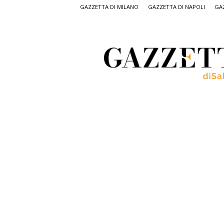
GAZZETTA DI MILANO
GAZZETTA DI NAPOLI
GAZ
Gazzetta
di
Salerno,
il
quotidiano
on
line
di
Salerno