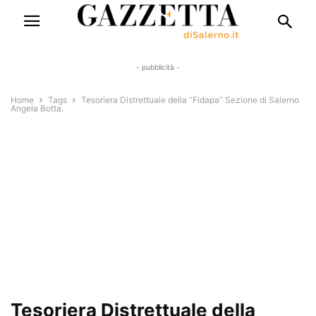
- pubblicità -
Home
Tags
Tesoriera Distrettuale della “Fidapa” Sezione di Salerno
Angela Botta.
Tesoriera Distrettuale della