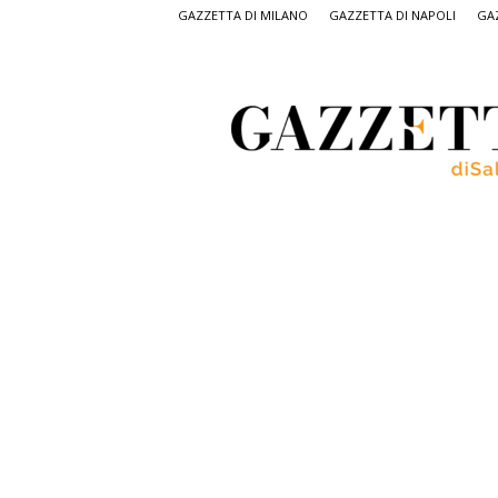
GAZZETTA DI MILANO
GAZZETTA DI NAPOLI
GAZ
Gazzetta
di
Salerno,
il
quotidiano
on
line
di
Salerno