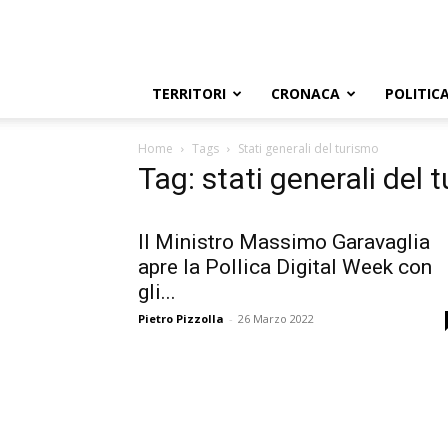
TERRITORI
CRONACA
POLITIC
Home
Tags
Stati generali del turismo
Tag: stati generali del 
Il Ministro Massimo Garavaglia
apre la Pollica Digital Week con
gli...
Pietro Pizzolla
-
26 Marzo 2022