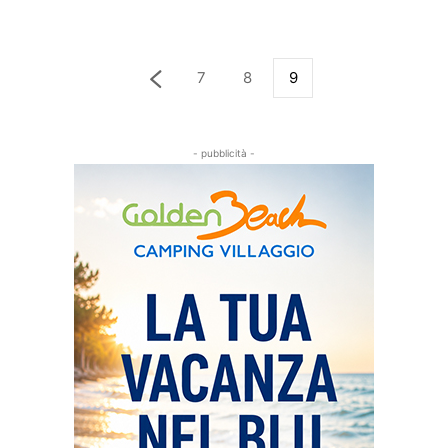
7
8
9
- pubblicità -