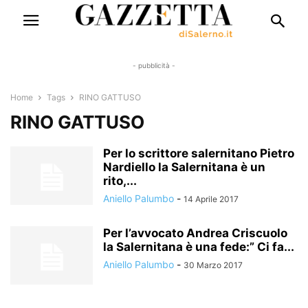
- pubblicità -
Home
Tags
RINO GATTUSO
RINO GATTUSO
Per lo scrittore salernitano Pietro
Nardiello la Salernitana è un
rito,...
Aniello Palumbo
-
14 Aprile 2017
Per l’avvocato Andrea Criscuolo
la Salernitana è una fede:” Ci fa...
Aniello Palumbo
-
30 Marzo 2017