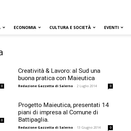
A
ECONOMIA
CULTURA E SOCIETÀ
EVENTI
a
Creatività & Lavoro: al Sud una
buona pratica con Maieutica
Redazione Gazzetta di Salerno
-
2 Luglio 2014
0
0
Progetto Maieutica, presentati 14
piani di impresa al Comune di
Battipaglia.
0
Redazione Gazzetta di Salerno
-
13 Giugno 2014
0