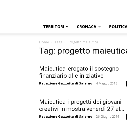
TERRITORI
CRONACA
POLITIC
Home
Tags
Progetto maieutica
Tag: progetto maieutic
Maieutica: erogato il sostegno
finanziario alle iniziative.
Redazione Gazzetta di Salerno
-
4 Maggio 2015
Maieutica: i progetti dei giovani
creativi in mostra venerdì 27 al...
Redazione Gazzetta di Salerno
-
26 Giugno 2014