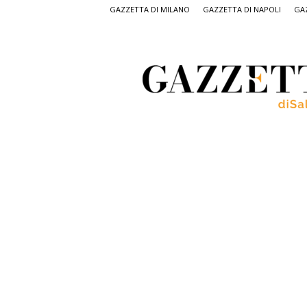
GAZZETTA DI MILANO
GAZZETTA DI NAPOLI
GAZ
Gazzetta
di
Salerno,
il
quotidiano
on
line
di
Salerno