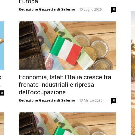
Europa
Redazione Gazzetta di Salerno
-
10 Luglio 2026
0
o:
Economia, Istat: l’Italia cresce tra
.
frenate industriali e ripresa
dell’occupazione
0
Redazione Gazzetta di Salerno
-
13 Marzo 2026
0