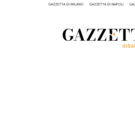
GAZZETTA DI MILANO
GAZZETTA DI NAPOLI
GAZ
Gazzetta
di
Salerno,
il
quotidiano
on
line
di
Salerno