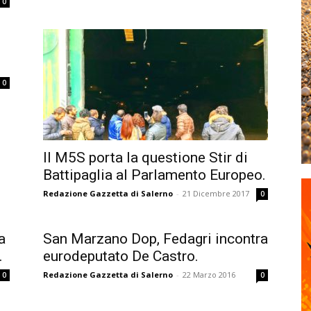
0
0
Il M5S porta la questione Stir di
Battipaglia al Parlamento Europeo.
Redazione Gazzetta di Salerno
-
21 Dicembre 2017
0
a
San Marzano Dop, Fedagri incontra
.
eurodeputato De Castro.
Redazione Gazzetta di Salerno
-
22 Marzo 2016
0
0