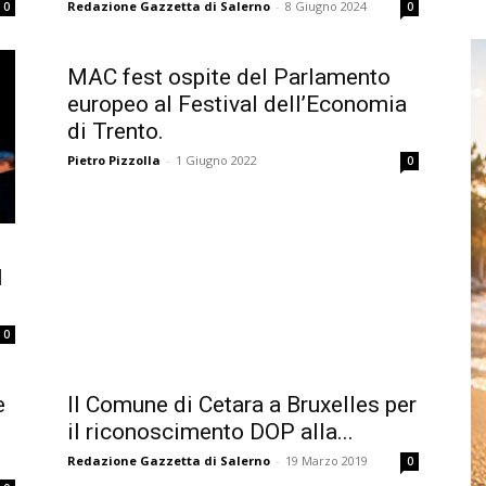
Redazione Gazzetta di Salerno
-
8 Giugno 2024
0
0
MAC fest ospite del Parlamento
europeo al Festival dell’Economia
di Trento.
Pietro Pizzolla
-
1 Giugno 2022
0
l
0
e
Il Comune di Cetara a Bruxelles per
il riconoscimento DOP alla...
Redazione Gazzetta di Salerno
-
19 Marzo 2019
0