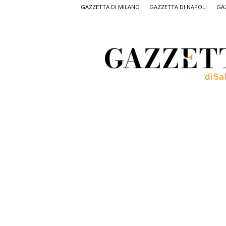
GAZZETTA DI MILANO
GAZZETTA DI NAPOLI
GAZ
Gazzetta
di
Salerno,
il
quotidiano
on
line
di
Salerno