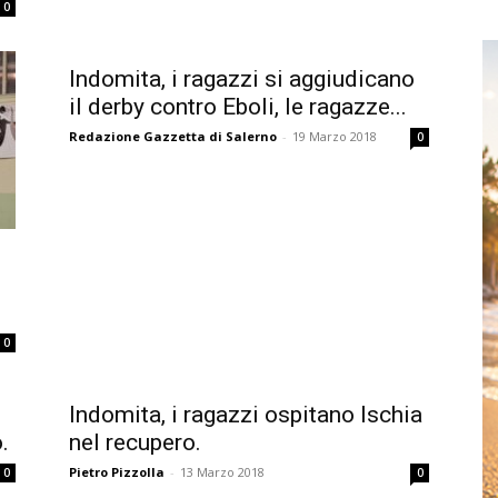
0
Indomita, i ragazzi si aggiudicano
il derby contro Eboli, le ragazze...
Redazione Gazzetta di Salerno
-
19 Marzo 2018
0
0
Indomita, i ragazzi ospitano Ischia
.
nel recupero.
Pietro Pizzolla
-
13 Marzo 2018
0
0