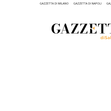
GAZZETTA DI MILANO
GAZZETTA DI NAPOLI
GAZ
Gazzetta
di
Salerno,
il
quotidiano
on
line
di
Salerno