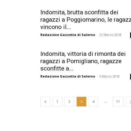
Indomita, brutta sconfitta dei
ragazzi a Poggiomarino, le ragaz
vincono il...
Redazione Gazzetta di Salerno
-
12 Marzo 2018
Indomita, vittoria di rimonta dei
ragazzi a Pomigliano, ragazze
sconfitte a...
Redazione Gazzetta di Salerno
-
5 Marzo 2018
...
1
2
3
4
11