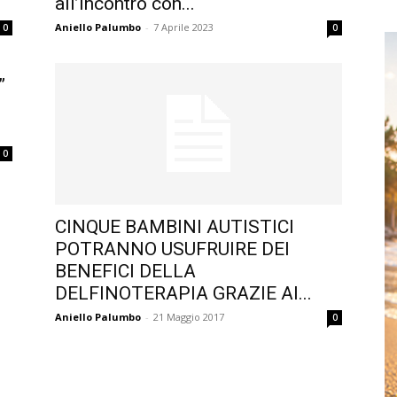
all’incontro con...
Aniello Palumbo
-
7 Aprile 2023
0
0
t”
0
CINQUE BAMBINI AUTISTICI
POTRANNO USUFRUIRE DEI
BENEFICI DELLA
DELFINOTERAPIA GRAZIE AI...
Aniello Palumbo
-
21 Maggio 2017
0