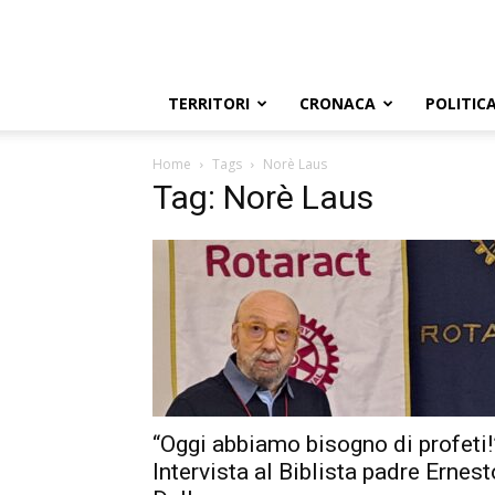
TERRITORI
CRONACA
POLITIC
Home
Tags
Norè Laus
Tag: Norè Laus
“Oggi abbiamo bisogno di profeti!
Intervista al Biblista padre Ernest