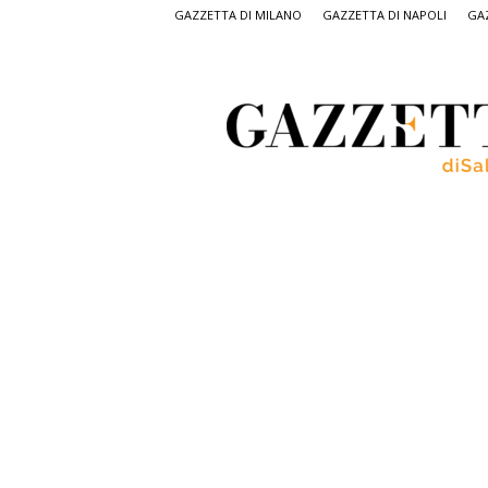
GAZZETTA DI MILANO
GAZZETTA DI NAPOLI
GAZ
Gazzetta
di
Salerno,
il
quotidiano
on
line
di
Salerno