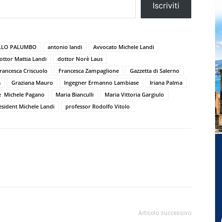
Iscriviti
LLO PALUMBO
antonio landi
Avvocato Michele Landi
ottor Mattia Landi
dottor Norè Laus
rancesca Criscuolo
Francesca Zampaglione
Gazzetta di Salerno
a
Graziana Mauro
Ingegner Ermanno Lambiase
Iriana Palma
e Michele Pagano
Maria Bianculli
Maria Vittoria Gargiulo
esident Michele Landi
professor Rodolfo Vitolo
Articolo successivo