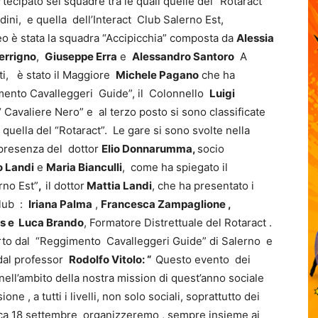
tecipato sei squadre tra le quali quelle del “Rotaract”
adini, e quella dell’Interact Club Salerno Est,
neo è stata la squadra “Accipicchia” composta da
Alessia
Ferrigno
,
Giuseppe Erra
e
Alessandro Santoro
A
ti, è stato il Maggiore
Michele Pagano
che ha
mento Cavalleggeri Guide”, il Colonnello
Luigi
 Cavaliere Nero” e al terzo posto si sono classificate
 quella del “Rotaract”. Le gare si sono svolte nella
a presenza del dottor
Elio Donnarumma,
socio
o Landi
e
Maria Bianculli
, come ha spiegato il
rno Est”
,
il dottor
Mattia Landi
, che ha presentato i
Club :
Iriana Palma
,
Francesca Zampaglione ,
us e Luca Brando
, Formatore Distrettuale del Rotaract .
rto dal “Reggimento Cavalleggeri Guide” di Salerno e
 dal professor
Rodolfo Vitolo: “
Questo evento dei
 nell’ambito della nostra mission di quest’anno sociale
one , a tutti i livelli, non solo sociali, soprattutto dei
ica 18 settembre organizzeremo , sempre insieme ai