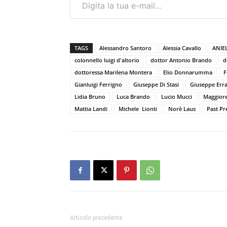
TAGS
Alessandro Santoro
Alessia Cavallo
ANIE
colonnello luigi d'altorio
dottor Antonio Brando
d
dottoressa Marilena Montera
Elio Donnarumma
F
Gianluigi Ferrigno
Giuseppe Di Stasi
Giuseppe Err
Lidia Bruno
Luca Brando
Lucio Mucci
Maggior
Mattia Landi
Michele Lionti
Norè Laus
Past Pr
Articolo precedente