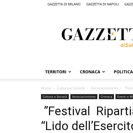
GAZZETTA DI MILANO
GAZZETTA DI NAPOLI
GAZZ
Gazzetta
di
Salerno,
il
quotidiano
on
line
di
Salerno
TERRITORI
CRONACA
POLITICA
Home
Cultura e Società
Associazionismo
”Fest
Cultura e Società
Associazionismo
Cronaca
Eventi e M
”Festival Ripart
“Lido dell’Esercit