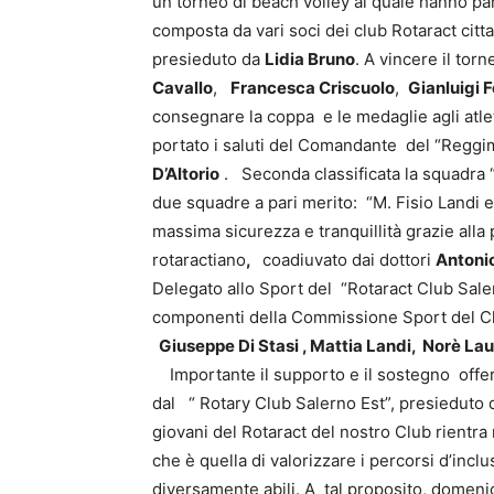
un torneo di beach volley al quale hanno par
composta da vari soci dei club Rotaract citt
presieduto da
Lidia Bruno
. A vincere il tor
Cavallo
,
Francesca Criscuolo
,
Gianluigi 
consegnare la coppa e le medaglie agli atle
portato i saluti del Comandante del “Reggi
D’Altorio
. Seconda classificata la squadra “
due squadre a pari merito: “M. Fisio Landi e
massima sicurezza e tranquillità grazie all
rotaractiano
,
coadiuvato dai dottori
Antoni
Delegato allo Sport del “Rotaract Club Sale
componenti della Commissione Sport del 
Giuseppe Di Stasi , Mattia Landi, Norè La
Importante il supporto e il sostegno offe
dal “ Rotary Club Salerno Est”, presieduto
giovani del Rotaract del nostro Club rientra
che è quella di valorizzare i percorsi d’inclusi
diversamente abili. A tal proposito, domen