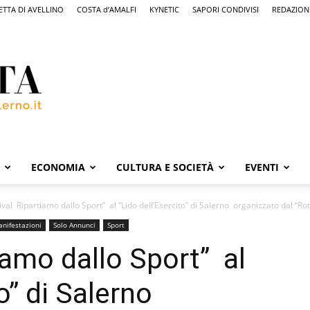
ETTA DI AVELLINO
COSTA d’AMALFI
KYNETIC
SAPORI CONDIVISI
REDAZION
ECONOMIA
CULTURA E SOCIETÀ
EVENTI
ival Ripartiamo dallo Sport” al “Lido dell’Esercito” di Salerno organizzato dal “Rot
anifestazioni
Solo Annunci
Sport
iamo dallo Sport” al
o” di Salerno