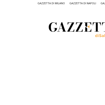
GAZZETTA DI MILANO
GAZZETTA DI NAPOLI
GAZ
Gazzetta
di
Salerno,
il
quotidiano
on
line
di
Salerno