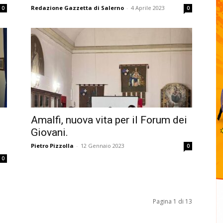
Redazione Gazzetta di Salerno
-
4 Aprile 2023
0
0
Amalfi, nuova vita per il Forum dei
Giovani.
Pietro Pizzolla
-
12 Gennaio 2023
0
0
Pagina 1 di 13