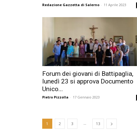
Redazione Gazzetta di Salerno
-
11 Aprile 2023
Forum dei giovani di Battipaglia,
lunedì 23 si approva Documento
Unico...
Pietro Pizzolla
-
17 Gennaio 2023
...
1
2
3
13