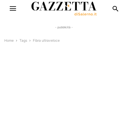
- pubblicità -
Home
Tags
Fibra ultraveloce