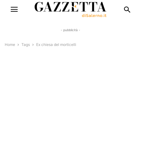
- pubblicità -
Home
Tags
Ex chiesa del morticelli