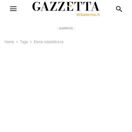
- pubblicità -
Home
Tags
Elena rubashkeva