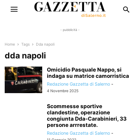
- pubblicità -
Home
Tags
Dda napoli
dda napoli
Omicidio Pasquale Nappo, si
indaga su matrice camorristica
Redazione Gazzetta di Salerno
-
4 Novembre 2025
Scommesse sportive
clandestine, operazione
congiunta Dda-Carabinieri, 33
persone arrrestate.
Redazione Gazzetta di Salerno
-
11 Gennaio 2022