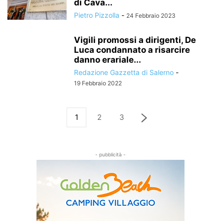
di Cava...
Pietro Pizzolla
-
24 Febbraio 2023
Vigili promossi a dirigenti, De
Luca condannato a risarcire
danno erariale...
Redazione Gazzetta di Salerno
-
19 Febbraio 2022
1
2
3
- pubblicità -